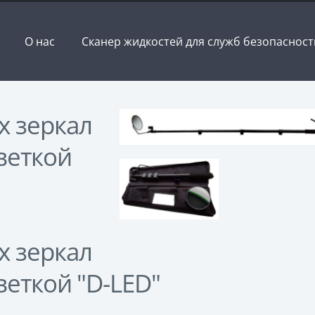
О нас
Сканер жидкостей для служб безопасност
х зеркал
веткой
х зеркал
веткой "D-LED"