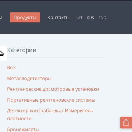
и
Продукты
Kонтакты
LAT
RUS
ENG
Категории
Все
Металлодетекторы
Рентгеновские досмотровые установки
Портативные рентгеновские системы
Детектор контрабанды / Измеритель
плотности
Бронежилеты