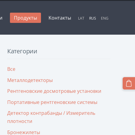
и
Продукты
Kонтакты
LAT
RUS
ENG
Категории
Все
Металлодетекторы
Рентгеновские досмотровые установки
Портативные рентгеновские системы
Детектор контрабанды / Измеритель
плотности
Бронежилеты