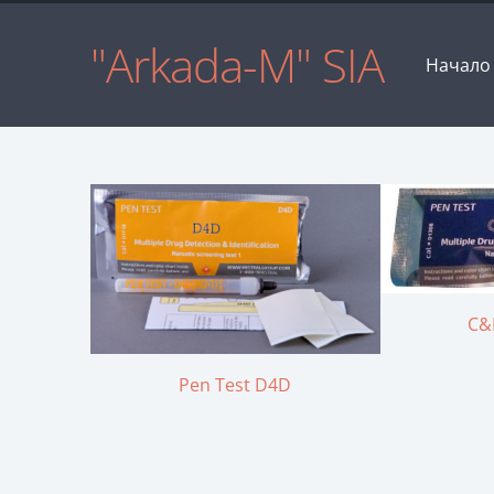
"Arkada-M" SIA
Начало
C&
Pen Test D4D