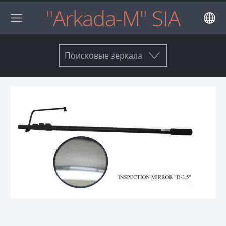
"Arkada-M" SIA
Поисковые зеркала